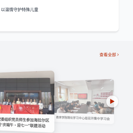
 以温情守护特殊儿童
查看全部
▶
教育学院理论学习中心组召开集中学习会
党委组织党员师生参加海拉尔区
道“庆端午・迎七一”联建活动