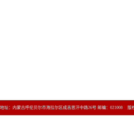
地址：内蒙古呼伦贝尔市海拉尔区成吉思汗中路26号 邮编：021008 