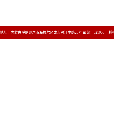
地址：内蒙古呼伦贝尔市海拉尔区成吉思汗中路26号 邮编：021008 